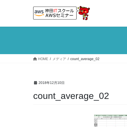
コ
ナ
ン
ビ
テ
ゲ
ン
ー
ツ
シ
へ
ョ
ス
ン
キ
に
ッ
移
HOME
メディア
count_average_02
プ
動
2018年12月10日
count_average_02